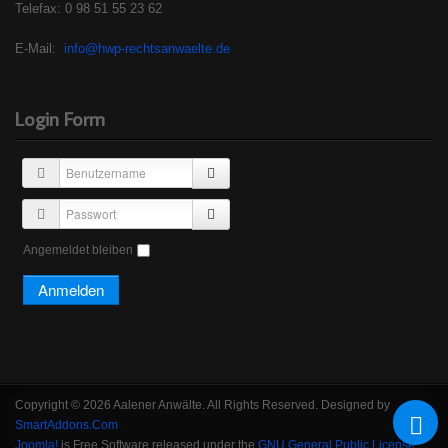
Telefax: 0 98 51 55 23 62
E-Mail:
info@hwp-rechtsanwaelte.de
Login Form
Angemeldet bleiben
Copyright © 2026 Aalener Anwälte. All Rights Reserved. Designed by
SmartAddons.Com
Joomla!
is Free Software released under the
GNU General Public License.