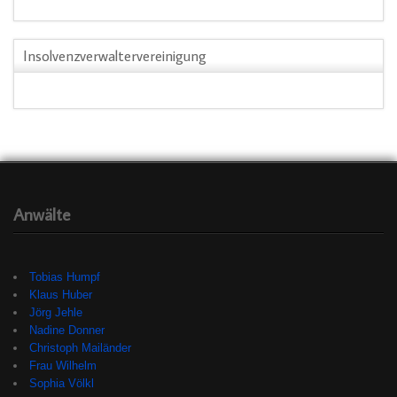
Insolvenzverwaltervereinigung
Anwälte
Tobias Humpf
Klaus Huber
Jörg Jehle
Nadine Donner
Christoph Mailänder
Frau Wilhelm
Sophia Völkl