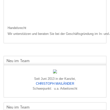
Handelsrecht
Wir unterstützen und beraten Sie bei der Geschäftsgründung im In- und A
Neu im Team
Seit Juni 2013 in der Kanzlei,
CHRISTOPH MAILÄNDER
Rechtsberatung
Schwerpunkt: u.a. Arbeitsrecht
In jeder Situation das Richtige tun!
Wir helfen und unterstützen Sie in allen rechtlichen Fragen -ob privat od
Neu im Team