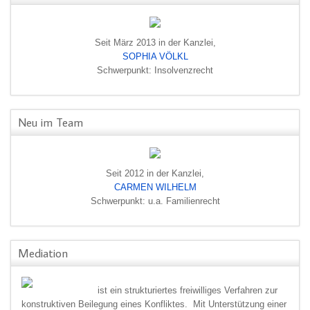
Seit März 2013 in der Kanzlei,
SOPHIA VÖLKL
Schwerpunkt: Insolvenzrecht
Neu im Team
Verbraucherinsolvenz
Wir zeigen Ihnen Wege auf, um schnell einen finanziellen Neuanfang b
Seit 2012 in der Kanzlei,
CARMEN WILHELM
Schwerpunkt: u.a. Familienrecht
Mediation
Mediation
ist ein strukturiertes freiwilliges Verfahren zur
Wir sind speziell ausgebildet, um Ihnen die Möglichkeit einer außergeri
konstruktiven Beilegung eines Konfliktes. Mit Unterstützung einer